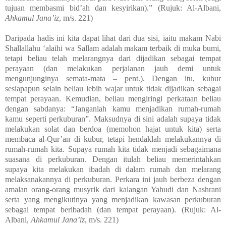
tujuan membasmi bid’ah dan kesyirikan).” (Rujuk: Al-Albani,
Ahkamul Jana’iz
, m/s. 221)
Daripada hadis ini kita dapat lihat dari dua sisi, iaitu makam Nabi
Shallallahu ‘alaihi wa Sallam adalah makam terbaik di muka bumi,
tetapi beliau telah melarangnya dari dijadikan sebagai tempat
perayaan (dan melakukan perjalanan jauh demi untuk
mengunjunginya semata-mata – pent.). Dengan itu, kubur
sesiapapun selain beliau lebih wajar untuk tidak dijadikan sebagai
tempat perayaan. Kemudian, beliau mengiringi perkataan beliau
dengan sabdanya: “Janganlah kamu menjadikan rumah-rumah
kamu seperti perkuburan”. Maksudnya di sini adalah supaya tidak
melakukan solat dan berdoa (memohon hajat untuk kita) serta
membaca al-Qur’an di kubur, tetapi hendaklah melakukannya di
rumah-rumah kita. Supaya rumah kita tidak menjadi sebagaimana
suasana di perkuburan. Dengan itulah beliau memerintahkan
supaya kita melakukan ibadah di dalam rumah dan melarang
melaksanakannya di perkuburan. Perkara ini jauh berbeza dengan
amalan orang-orang musyrik dari kalangan Yahudi dan Nashrani
serta yang mengikutinya yang menjadikan kawasan perkuburan
sebagai tempat beribadah (dan tempat perayaan). (Rujuk: Al-
Albani,
Ahkamul Jana’iz
, m/s. 221)