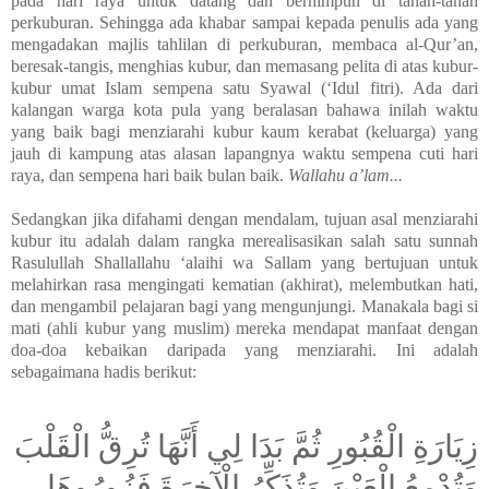
pada hari raya untuk datang dan berhimpun di tanah-tanah
perkuburan. Sehingga ada khabar sampai kepada penulis ada yang
mengadakan majlis tahlilan di perkuburan, membaca al-Qur’an,
beresak-tangis, menghias kubur, dan memasang pelita di atas kubur-
kubur umat Islam sempena satu Syawal (‘Idul fitri). Ada dari
kalangan warga kota pula yang beralasan bahawa inilah waktu
yang baik bagi menziarahi kubur kaum kerabat (keluarga) yang
jauh di kampung atas alasan lapangnya waktu sempena cuti hari
raya, dan sempena hari baik bulan baik.
Wallahu a’lam...
Sedangkan jika difahami dengan mendalam, tujuan asal menziarahi
kubur itu adalah dalam rangka merealisasikan salah satu sunnah
Rasulullah Shallallahu ‘alaihi wa Sallam yang bertujuan untuk
melahirkan rasa mengingati kematian (akhirat), melembutkan hati,
dan mengambil pelajaran bagi yang mengunjungi. Manakala bagi si
mati (ahli kubur yang muslim) mereka mendapat manfaat dengan
doa-doa kebaikan daripada yang menziarahi. Ini adalah
sebagaimana hadis berikut:
زِيَارَةِ الْقُبُورِ ثُمَّ بَدَا لِي أَنَّهَا تُرِقُّ الْقَلْبَ
وَتُدْمِعُ الْعَيْنَ وَتُذَكِّرُ الْآخِرَةَ فَزُورُوهَا