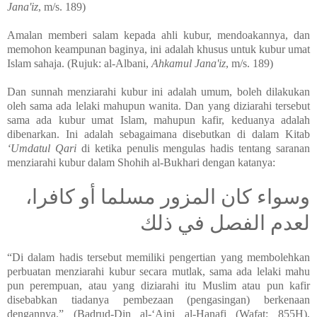
Jana'iz
, m/s. 189)
Amalan memberi salam kepada ahli kubur, mendoakannya, dan
memohon keampunan baginya, ini adalah khusus untuk kubur umat
Islam sahaja. (Rujuk: al-Albani,
Ahkamul Jana'iz
, m/s. 189)
Dan sunnah menziarahi kubur ini adalah umum, boleh dilakukan
oleh sama ada lelaki mahupun wanita. Dan yang diziarahi tersebut
sama ada kubur umat Islam, mahupun kafir, keduanya adalah
dibenarkan. Ini adalah sebagaimana disebutkan di dalam Kitab
‘Umdatul Qari
di ketika penulis mengulas hadis tentang saranan
menziarahi kubur dalam Shohih al-Bukhari dengan katanya:
وسواء كان المزور مسلما أو كافرا،
لعدم الفصل في ذلك
“Di dalam hadis tersebut memiliki pengertian yang membolehkan
perbuatan menziarahi kubur secara mutlak, sama ada lelaki mahu
pun perempuan, atau yang diziarahi itu Muslim atau pun kafir
disebabkan tiadanya pembezaan (pengasingan) berkenaan
dengannya.” (Badrud-Din al-‘Aini al-Hanafi (Wafat: 855H),