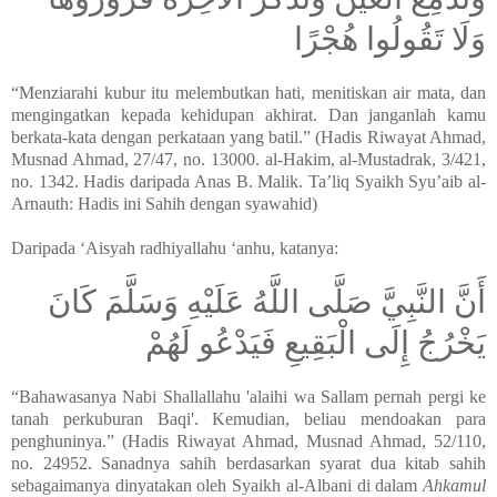
وَلَا تَقُولُوا هُجْرًا
“Menziarahi kubur itu melembutkan hati, menitiskan air mata, dan
mengingatkan kepada kehidupan akhirat. Dan janganlah kamu
berkata-kata dengan perkataan yang batil.” (Hadis Riwayat Ahmad,
Musnad Ahmad, 27/47, no. 13000. al-Hakim, al-Mustadrak, 3/421,
no. 1342. Hadis daripada Anas B. Malik. Ta’liq Syaikh Syu’aib al-
Arnauth: Hadis ini Sahih dengan syawahid)
Daripada ‘Aisyah radhiyallahu ‘anhu, katanya:
أَنَّ النَّبِيَّ صَلَّى اللَّهُ عَلَيْهِ وَسَلَّمَ كَانَ
يَخْرُجُ إِلَى الْبَقِيعِ فَيَدْعُو لَهُمْ
“Bahawasanya Nabi Shallallahu 'alaihi wa Sallam pernah pergi ke
tanah perkuburan Baqi'. Kemudian, beliau mendoakan para
penghuninya.” (Hadis Riwayat Ahmad, Musnad Ahmad, 52/110,
no. 24952. Sanadnya sahih berdasarkan syarat dua kitab sahih
sebagaimanya dinyatakan oleh Syaikh al-Albani di dalam
Ahkamul