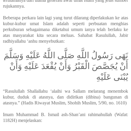
terutamanya dari ulama generasi awal umat Islam yang jelas sumber
rujukannya.
Beberapa perkara lain lagi yang turut dilarang diperlakukan ke atas
kubur-kubur umat Islam adalah seperti perbuatan menghias
perkuburan sebagaimana diketahui umum ianya telah berlaku ke
atas masyarakat kita secara meluas. Sahabat Rasulullah, Jabir
radhiyallahu ‘anhu menyebutkan:
نَهَى رَسُولُ اللَّهِ صَلَّى اللَّهُ عَلَيْهِ وَسَلَّمَ
أَنْ يُجَصَّصَ الْقَبْرُ وَأَنْ يُقْعَدَ عَلَيْهِ وَأَنْ
يُبْنَى عَلَيْهِ
“Rasulullah Shallallahu ‘alaihi wa Sallam melarang menembok
kubur, duduk di atasnya, dan didirikan (dibina) bangunan di
atasnya.” (Hadis Riwayat Muslim, Shohih Muslim, 5/90, no. 1610)
Imam Muhammad B. Ismail ash-Shan’ani rahimahullah (Wafat:
1182H) menjelaskan: