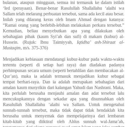
bulanan, ataupun mingguan, semua ini termasuk ke dalam istilah
‘Ied (perayaan). Benar-benar Rasulullah Shallallahu ‘alaihi wa
Sallam telah melarang perbuatan tersebut, sama ada kecil atau besar.
Inilah yang dilarang keras oleh Imam Ahmad dengan katanya:
“Ramai orang yang berlebih-lebihan melakukan perkara tersebut.”
Kemudian, beliau menyebutkan apa yang dilakukan oleh
sebahagian pihak (kaum Syi’ah dan sufi) di makam (kubur) al-
Hussein. (Rujuk: Ibnu Taimiyyah,
Iqtidha’ ash-Shiraat al-
Mustaqim
, m/s. 375-376)
Menjadikan kebiasaan mendatangi kubur-kubur pada waktu-waktu
tertentu (seperti di setiap hari raya) dan diadakan padanya
perhimpunan secara umum (seperti bertahlilan dan membacakan al-
Qur’an), maka ia adalah termasuk menjadikan kubur sebagai
tempat berhari-raya. Dan ia adalah merupakan sebahagian dari
amalan kaum musyrikin dari kalangan Yahudi dan Nashrani. Maka,
kita perlulah berusaha menjauhi amalan dan adat tersebut lalu
mencukupkannya dengan sekadar apa yang disunnahkan oleh
Rasulullah Shallallahu ‘alaihi wa Sallam. Untuk mengetahui
sunnah-sunnah tersebut, maka tidak dapat tidak hendaklah kita
berusaha untuk menyemak dan mempelajarinya dari lembaran
kitab-kitab yang diiktiraf oleh Ahlus sunnah wal-Jama’ah,