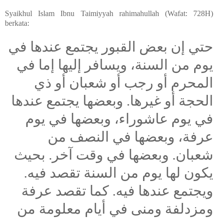
Syaikhul Islam Ibnu Taimiyyah rahimahullah (Wafat: 728H)
berkata:
حتي إن بعض القبور يجتمع عندها في
يوم من السنة، ويسافر إليها إما في
المحرم أو رجب أو شعبان أو ذي
الحجة أو غيرها. وبعضها يجتمع عندها
في يوم عاشوراء، وبعضها في يوم
عرفة، وبعضها في النصف من
شعبان. وبعضها في وقت آخر. بحيث
يكون لها يوم من السنة تقصد فيه.
ويجتمع عندها فيه. كما تقصد عرفة
ومزدلفة ومنى في أيام معلومة من