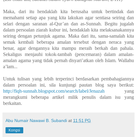
Maka, dari itu hendaklah kita berusaha untuk bertindak dan
memahami setiap apa yang kita lakukan agar sentiasa seiring dan
selari dengan saranan al-Qur’an dan as-Sunnah. Begitu jugalah
dalam persoalan ziarah kubur ini, hendaklah kita melaksanakannya
seiring dengan petunjuk agama. Maka dari itu, sama-samalah kita
semak kembali beberapa amalan tersebut dengan neraca yang
benar, agar dengannya kita mampu meraih berkah dan pahala.
Sekaligus menjauhi tokok-tambah (pencemaran) dalam amalan-
amalan agama yang tidak pernah disyari’atkan oleh Islam. Wallahu
a’lam...
Untuk tulisan yang lebih terperinci berdasarkan pembahagiannya
dalam persoalan ini, sila kunjungi pautan blog saya berikut:
http://fiqh-sunnah.blogspot.com/search/label/Jenazah
yang
merangkumi beberapa artikel milik penulis dalam isu yang
berkaitan
.
Abu Numair Nawawi B. Subandi
at
11:51 PG
Kongsi