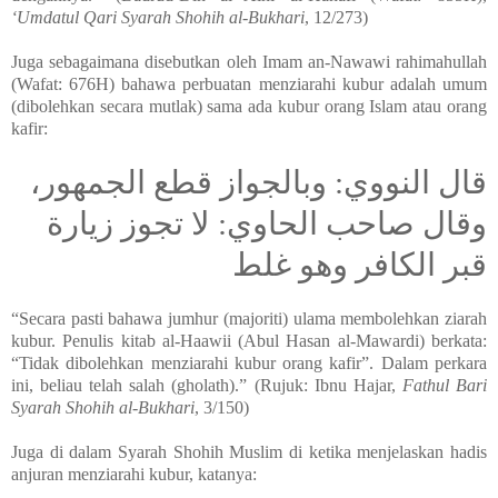
‘Umdatul Qari Syarah Shohih al-Bukhari
, 12/273)
Juga sebagaimana disebutkan oleh Imam an-Nawawi rahimahullah
(Wafat: 676H) bahawa perbuatan menziarahi kubur adalah umum
(dibolehkan secara mutlak) sama ada kubur orang Islam atau orang
kafir:
قال النووي: وبالجواز قطع الجمهور،
وقال صاحب الحاوي: لا تجوز زيارة
قبر الكافر وهو غلط
“Secara pasti bahawa jumhur (majoriti) ulama membolehkan ziarah
kubur. Penulis kitab al-Haawii (Abul Hasan al-Mawardi) berkata:
“Tidak dibolehkan menziarahi kubur orang kafir”. Dalam perkara
ini, beliau telah salah (gholath).” (Rujuk: Ibnu Hajar,
Fathul Bari
Syarah Shohih al-Bukhari
, 3/150)
Juga di dalam Syarah Shohih Muslim di ketika menjelaskan hadis
anjuran menziarahi kubur, katanya: