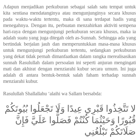
Adapun menjadikan perkuburan sebagai salah satu tempat untuk
kita sentiasa mendatanginya atau mengunjunginya secara khusus
pada waktu-waktu tertentu, maka di sana terdapat hadis yang
menegahnya. Dengan itu, perbuatan menzahirkan aktiviti sempena
hari-raya dengan mengunjungi perkuburan secara khusus, maka ia
adalah suatu yang juga ditegah oleh as-Sunnah. Sehingga ada yang
bertindak berjalan jauh dan memperuntukkan masa-masa khusus
untuk mengunjungi perkuburan tertentu, sedangkan perkuburan
yang dekat tidak pernah dimanfaatkan dalam rangka merealisasikan
sunnah Rasulullah dalam persoalan ini seperti anjuran mengingati
mati dan akhirat dengan menziarahi kubur secara umum. Ini juga
adalah di antara bentuk-bentuk salah faham terhadap sunnah
menziarahi kubur.
Rasulullah Shallallahu ‘alaihi wa Sallam bersabda:
لا تَتَّخِذُوا قَبْرِي عِيدًا وَلَا تَجْعَلُوا بُيُوتَكُمْ
قُبُورًا وَحَيْثُمَا كُنْتُمْ فَصَلُّوا عَلَيَّ فَإِنَّ
صَلَاتَكُمْ تَبْلُغُنِي