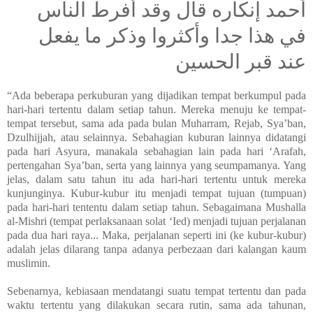
أحمد إنكاره قال وقد أفرط الناس
في هذا جدا وأكثروا وذكر ما يفعل
عند قبر الحسين
“Ada beberapa perkuburan yang dijadikan tempat berkumpul pada
hari-hari tertentu dalam setiap tahun. Mereka menuju ke tempat-
tempat tersebut, sama ada pada bulan Muharram, Rejab, Sya’ban,
Dzulhijjah, atau selainnya. Sebahagian kuburan lainnya didatangi
pada hari Asyura, manakala sebahagian lain pada hari ‘Arafah,
pertengahan Sya’ban, serta yang lainnya yang seumpamanya. Yang
jelas, dalam satu tahun itu ada hari-hari tertentu untuk mereka
kunjunginya. Kubur-kubur itu menjadi tempat tujuan (tumpuan)
pada hari-hari tententu dalam setiap tahun. Sebagaimana Mushalla
al-Mishri (tempat perlaksanaan solat ‘Ied) menjadi tujuan perjalanan
pada dua hari raya... Maka, perjalanan seperti ini (ke kubur-kubur)
adalah jelas dilarang tanpa adanya perbezaan dari kalangan kaum
muslimin.
Sebenarnya, kebiasaan mendatangi suatu tempat tertentu dan pada
waktu tertentu yang dilakukan secara rutin, sama ada tahunan,