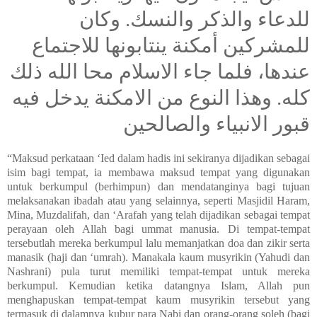
للدعاء والذكر والنسك. وكان
للمشركين أمكنة ينتابونها للاجتماع
عندها، فلما جاء الاسلام محا الله ذلك
كله. وهذا النوع من الامكنة يدخل فيه
قبور الانبياء والصالحين
“Maksud perkataan ‘Ied dalam hadis ini sekiranya dijadikan sebagai
isim bagi tempat, ia membawa maksud tempat yang digunakan
untuk berkumpul (berhimpun) dan mendatanginya bagi tujuan
melaksanakan ibadah atau yang selainnya, seperti Masjidil Haram,
Mina, Muzdalifah, dan ‘Arafah yang telah dijadikan sebagai tempat
perayaan oleh Allah bagi ummat manusia. Di tempat-tempat
tersebutlah mereka berkumpul lalu memanjatkan doa dan zikir serta
manasik (haji dan ‘umrah). Manakala kaum musyrikin (Yahudi dan
Nashrani) pula turut memiliki tempat-tempat untuk mereka
berkumpul. Kemudian ketika datangnya Islam, Allah pun
menghapuskan tempat-tempat kaum musyrikin tersebut yang
termasuk di dalamnya kubur para Nabi dan orang-orang soleh (bagi